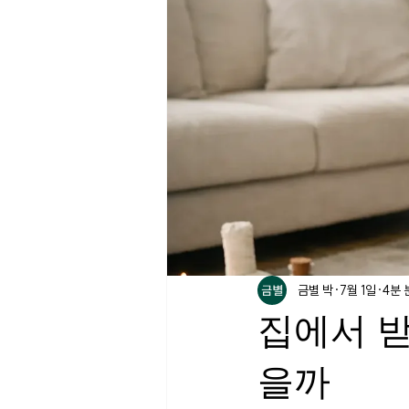
금별 박
7월 1일
4분 
집에서 받
을까