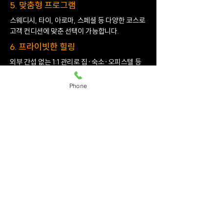
5. 맞춤형 프로그램
스웨디시, 타이, 아로마, 스페셜 등 다양한 코스로
고객 컨디션에 맞춘 선택이 가능합니다.
6. 프라이빗한 힐링
외부 간섭 없는 1:1 관리로 집·숙소·오피스텔 등
원하는 장소에서 프리미엄 힐링을 경험할 수 있습
니다.
Phone
7. 투명한 요금제
예약 시 안내된 금액 외 추가 요금이 발생하지 않
는 정직한 요금제를 운영합니다.
8. 실시간 예약 안내
전담 매니저가 관리사 출발부터 도착까지 실시간
안내하여 누구나 편리하게 서비스를 받을 수 있습
니다.
9. 답십리 지역 특화 서비스
답십리 고객의 생활 패턴을 고려한 맞춤형 운영으
로, 지역 내 만족도와 재이용률이 높은 프리미엄