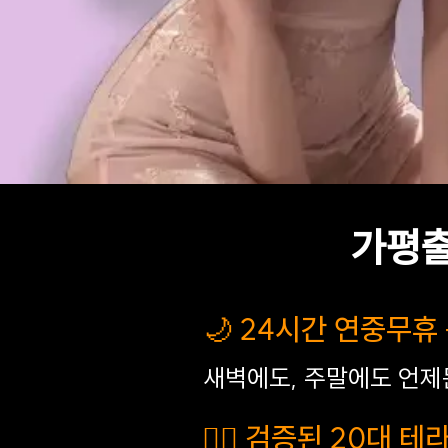
가평출
🌙 24시간 연중무휴
새벽에도, 주말에도 언제
💆‍♀️ 검증된 20대 