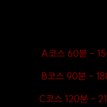
께
을 제공하며, 다채로운 스타
급
법이 결합되어 차원이 다른 
하는 금별홈타이의 대표 시
램입니다.
A코스 60분 - 15
B코스 90분 - 18
C코스 120분 - 2