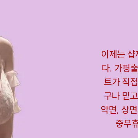
이제는 샵
다. 가평
트가 직접
구나 믿고
악면, 상면
중무휴