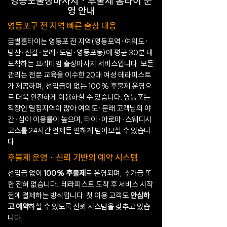
영등포출장마사지 · 후불제 홈타이 운
영 안내
영등포구 전 지역 빠른 출장 대응
금별홈타이는 영등포 전 지역(영등포역·여의도·
당산·신길·문래·도림·영등포동)에 평균 30분 내
도착하는 프리미엄 출장마사지 서비스입니다. 모든
관리는 전문 교육을 이수한 20대 여성 테라피스트
가 제공하며, 선입금이 없는 100% 후불제 운영으
로 더욱 안전하게 이용하실 수 있습니다. 영등포는
직장인 밀집지역이 많아 여의도·문래 고객님의 야
간·심야 이용률이 높으며, 타이·아로마·스웨디시
코스를 24시간 언제든 편하게 받아보실 수 있습니
다.
후불제 운영 · 신뢰 기반의 예약 시스템
선입금 없이
100% 후불제
로 운영되며, 추가금 또
한 전혀 없습니다. 테라피스트 도착 후 서비스 시작
전에 결제하는 방식입니다. 첫 이용 고객도
안심하
고 예약
하실 수 있도록 신뢰 시스템을 갖추고 있습
니다.