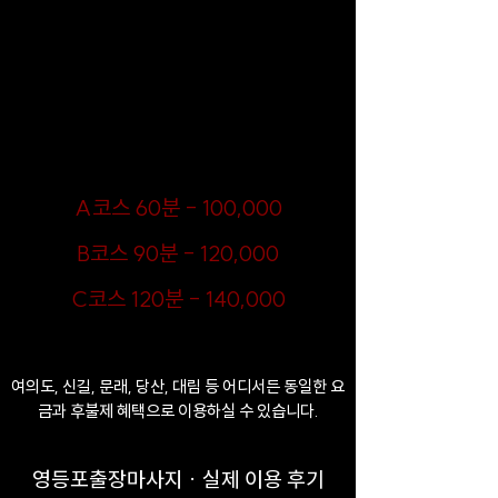
금별홈타이 스페셜 코스는 타이의 시원한 스트레칭과
아로마의 부드러운 힐링, 그리고 VIP 특화 마사지를
단 하나의 프리미엄 패키지에 담아낸 최고의 복합 테
라피입니다. 뭉친 근육 이완과 심신의 안정을 동시에
원하는 고객님께 가장 완벽한 힐링 솔루션을 제공하
며, 다채로운 스타일의 마사지 기법이 결합되어 차원
이 다른 만족도를 선사하는 금별홈타이의 대표 시그니
처 프로그램입니다.
​A코스 60분 - 100,000
​B코스 90분 - 120,000
​C코스 120분 - 140,000
여의도, 신길, 문래, 당산, 대림 등 어디서든 동일한 요
금과 후불제 혜택으로 이용하실 수 있습니다.
영등포출장마사지 · 실제 이용 후기