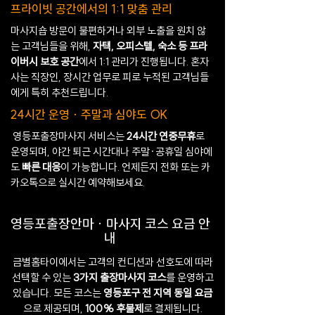
프라이빗 공간에서의 1:1 맞춤 관리
마사지숍 방문이 불편하거나 외부 노출을 원치 않
는 고객님들을 위해,
자택, 오피스텔, 숙소 등 프라
이버시 보호 공간
에서 1:1 관리가 진행됩니다. 혼자
사는 직장인, 장시간 업무로 피로 누적된 고객님들
에게 특히 추천드립니다.
24시간 운영 · 주말과 심야도 OK
영등포출장마사지 서비스는
24시간 연중무휴
로
운영되며, 야간 퇴근 시간대나 주말·공휴일 심야에
도
빠른 대응
이 가능합니다. 언제든지 전화 또는 카
카오톡으로 실시간 예약해보세요.
영등포출장안마 · 마사지 코스 요금 안
내
금별홈타이에서는 고객의 컨디션과 선호도에 따라
선택할 수 있는
3가지 출장마사지 코스
를 운영하고
있습니다. 모든 코스는
영등포구 전 지역 동일 요금
으로 제공되며,
100% 후불제
로 결제됩니다.