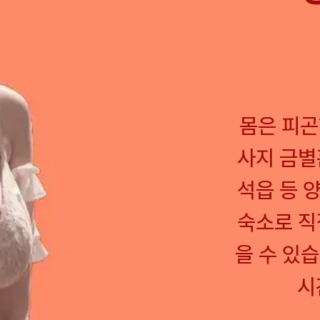
몸은 피곤
사지 금별
석읍 등 
숙소로 직
을 수 있습
시