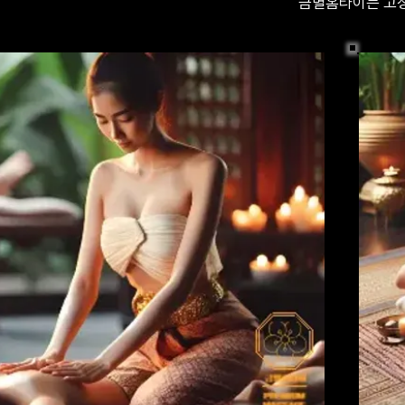
금별홈타이는 고정