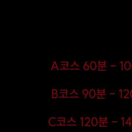
께
을 제공하며, 다채로운 스타
급
법이 결합되어 차원이 다른 
하는 금별홈타이의 대표 시
램입니다.
​A코스 60분 - 1
​B코스 90분 - 12
C코스 120분 - 1