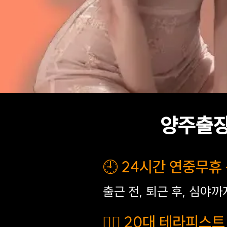
양주출장
🕘 24시간 연중무휴
출근 전, 퇴근 후, 심야
💆‍♀️ 20대 테라피스